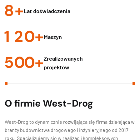
8
+
Lat doświadczenia
1
2
0
+
Maszyn
5
0
0
+
Zrealizowanych
projektów
O firmie West-Drog
West-Drog to dynamicznie rozwijająca się firma działająca w
branży budownictwa drogowego i inżynieryjnego od 2017
roku. Specjalizujemy się w realizacji kompleksowych