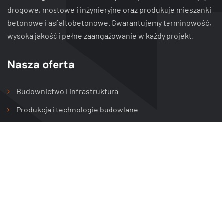
drogowe, mostowe i inżynieryjne oraz produkuje mieszanki
betonowe i asfaltobetonowe. Gwarantujemy terminowość,
wysoką jakość i pełne zaangażowanie w każdy projekt.
Nasza oferta
Budownictwo i infrastruktura
Produkcja i technologie budowlane
Usług specjalistyczne i utrzymanie
Siedziba firmy
Kawia 4/16 / 211,
42-202 Częstochowa, Polska
Telefon Dariusz: +48 795 565 118